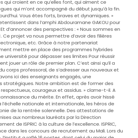
 qui croient en ce qu’elles font, qui aiment ce
llègues qui m’ont accompagné du début jusqu’à la fin.
urd’hui. Vous êtes forts, braves et dynamiques. »
 retentissent dans l’amphi Abdouramane GAKOU pour
. Et d’annoncer des perspectives : « Nous sommes en
. Ce projet va nous permettre d’avoir des filières
lectronique, etc. Grâce à notre partenariat
alement mettre en place des programmes hybrides
 université pour dépasser ses limites Pour réussir
nt jouer un rôle de premier plan. C’est ainsi qu’il a
du corps professoral, de s’adresser aux nouveaux et
 avons ici des enseignants engagés, une
s stratégiques. Notre ambition est de former des
 respectueux, courageux et assidus. » clame-t-il. A
econnaissance du mérite. En effet, après avoir hissé
 l’échelle nationale et internationale, les héros de
monie de la rentrée solennelle. Des attestations de
ises aux nombreux lauréats par la Direction
ment de ISPRIC à la culture de l’excellence. ISPRIC,
nce dans les concours de recrutement au Mali. Lors du
l’institut a raflé 16 postes, dont celui du major de