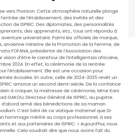
ourse vers l’horizon. Cette atmosphère naturelle plonge
À l’entrée de l’établissement, des invités et des
irection de ISPRIC. Des diplomates, des personnalités
pprenants, des apprenants, etc., tous ont répondu à
e aventure universitaire. Parmi les officiels de marque,
, ancienne ministre de la Promotion de la Femme, de
mata FOFANA, présidente de l’Association des
ision d’être le carrefour de l’intelligentsia africaine,
mbre 2024. En effet, la cérémonie de la rentrée
ur l’établissement. Elle est une occasion pour
 l’année écoulée. En outre, celle de 2024-2025 revêt un
e, ISPRIC amorce un second demi-siècle. De la confiance
i plein à craquer, la maitresse de cérémonie, Mme Kani
mad GAKOU, Directeur Général de ISPRIC, au pupitre.
 s’est d’abord armé des bénédictions de sa maman
 podium. C’est béni de ce viatique maternel que Dr
un hommage mérité au corps professionnel, à ses
nts et aux partenaires de ISPRIC. « Aujourd’hui, nous
nnelle. Cela voudrait dire que nous avons fait du