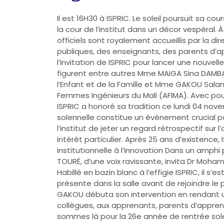
Il est 16H30 à ISPRIC. Le soleil poursuit sa c
la cour de l’institut dans un décor vespéral. 
officiels sont royalement accueillis par la d
publiques, des enseignants, des parents d’a
l’invitation de ISPRIC pour lancer une nouvell
figurent entre autres Mme MAIGA Sina DAMBA
l’Enfant et de la Famille et Mme GAKOU Sala
Femmes Ingénieurs du Mali (AFIMA). Avec pour v
ISPRIC a honoré sa tradition ce lundi 04 nove
solennelle constitue un événement crucial po
l’institut de jeter un regard rétrospectif sur
intérêt particulier. Après 25 ans d’existenc
institutionnelle à l’innovation Dans un amph
TOURÉ, d’une voix ravissante, invita Dr Moha
Habillé en bazin blanc à l’effigie ISPRIC, il
présente dans la salle avant de rejoindre le
GAKOU débuta son intervention en rendant 
collègues, aux apprenants, parents d’apprena
sommes là pour la 26e année de rentrée sole