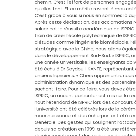
chemin. C’est l’effort de personnes engagées
qu’elles font. Et ce mérite revient à mes co
C’est grâce à vous si nous en sommes là aujo
Après cette déclaration, des acclamations
saluer cette réussite académique de ISPRIC
train de créer l’école polytechnique de ISPRIC
d’études comme l’ingénierie biomédicale, l’é
stratégique avec la Chine, nous allons ég
dans le développement Sud-Sud. » ISPRIC, une
une année universitaire, les enseignants doive
été échu à Dr Seydou I. KANTE, représentant 
anciens Ispriciens. « Chers apprenants, nous
administration dynamique et des partenaire
sachant-faire. Pour ce faire, vous devez être
ISPRIC, un accent particulier est mis sur la r
haut l’étendard de ISPRIC lors des concours à
l’université ont été célébrés lors de la céré
reconnaissance et des écharpes ont été rem
Générale. Des gestes qui soulignent l’attache
depuis sa création en 1999, a été une référe
dernier recrutement des auditeurs de justice, 