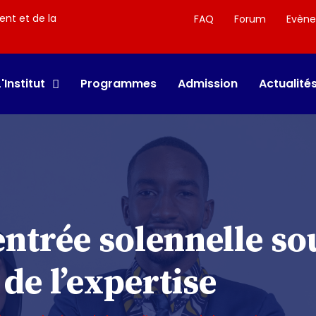
ent et de la
FAQ
Forum
Evèn
L'Institut
Programmes
Admission
Actualité
entrée solennelle sou
 de l’expertise