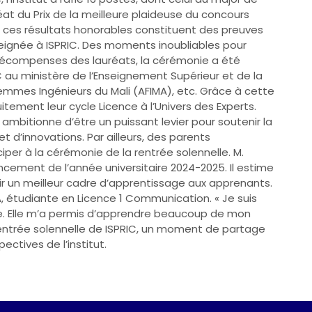
éat du Prix de la meilleure plaideuse du concours
 ces résultats honorables constituent des preuves
seignée à ISPRIC. Des moments inoubliables pour
 récompenses des lauréats, la cérémonie a été
au ministère de l’Enseignement Supérieur et de la
Femmes Ingénieurs du Mali (AFIMA), etc. Grâce à cette
itement leur cycle Licence à l’Univers des Experts.
 ambitionne d’être un puissant levier pour soutenir la
t d’innovations. Par ailleurs, des parents
ciper à la cérémonie de la rentrée solennelle. M.
cement de l’année universitaire 2024-2025. Il estime
ir un meilleur cadre d’apprentissage aux apprenants.
étudiante en Licence 1 Communication. « Je suis
lle. Elle m’a permis d’apprendre beaucoup de mon
La rentrée solennelle de ISPRIC, un moment de partage
ectives de l’institut.