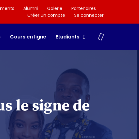
ements
Alumni
Galerie
Partenaires
Créer un compte
Se connecter
s
Cours en ligne
Etudiants
s le signe de