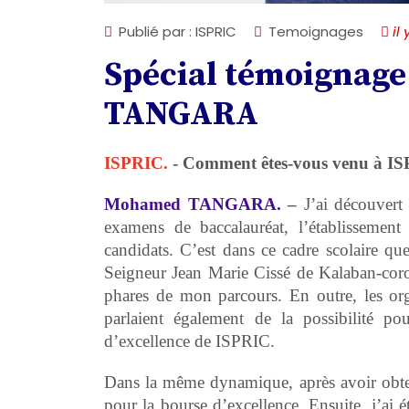
Publié par : ISPRIC
Temoignages
il 
Spécial témoignag
TANGARA
ISPRIC.
-
Comment êtes-vous venu à I
Mohamed TANGARA.
–
J’ai découvert 
examens de baccalauréat, l’établissement
candidats. C’est dans ce cadre scolaire q
Seigneur Jean Marie Cissé de Kalaban-coro
phares de mon parcours. En outre, les o
parlaient également de la possibilité po
d’excellence de ISPRIC.
Dans la même dynamique, après avoir obten
pour la bourse d’excellence. Ensuite, j’ai 