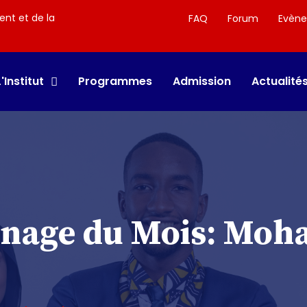
ent et de la
FAQ
Forum
Evèn
L'Institut
Programmes
Admission
Actualité
gnage du Mois: Mo