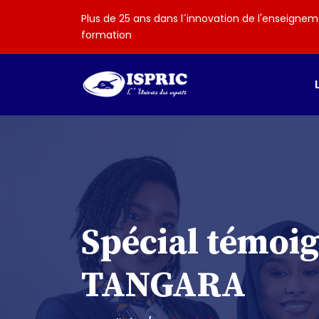
Plus de 25 ans dans l´innovation de l'enseignem
formation
Spécial témoi
TANGARA