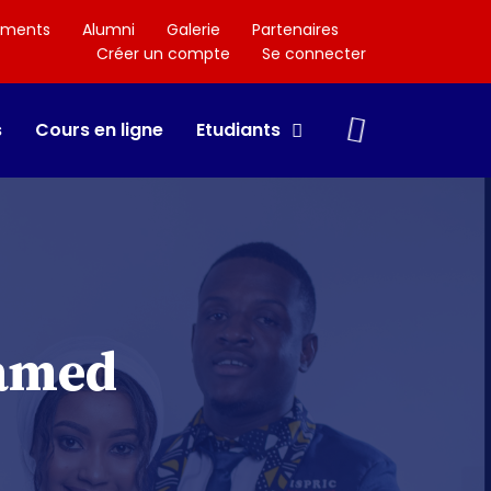
ements
Alumni
Galerie
Partenaires
Créer un compte
Se connecter
s
Cours en ligne
Etudiants
hamed